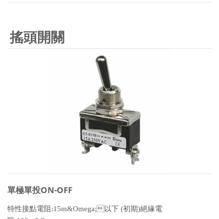
搖頭開關
單極單投ON-OFF
特性接點電阻:15m&Omega;以下 (初期)絕緣電