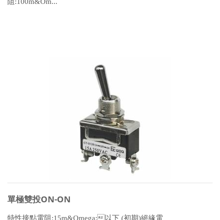
阻:100m&Om...
單極雙投ON-ON
特性接點電阻:15m&Omega;以下 (初期)絕緣電