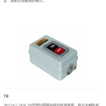
質，緩動型雙斷開的橋式...
TB
3P/15A/2.2KW TB型押扣開關為鐵殼經過烤塑。銀合金觸點材