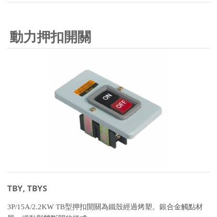
動力押扣開關
TBY, TBYS
3P/15A/2.2KW TB型押扣開關為鐵殼經過烤塑。銀合金觸點材