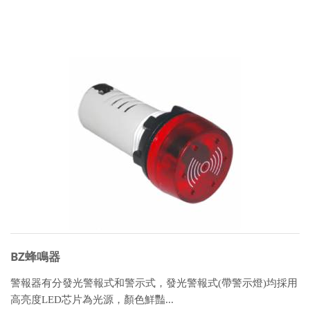
BZ蜂鳴器
警報器有分發光警報式和警示式，發光警報式(帶警示燈)均採用
高亮度LED芯片為光源，顏色鮮豔...